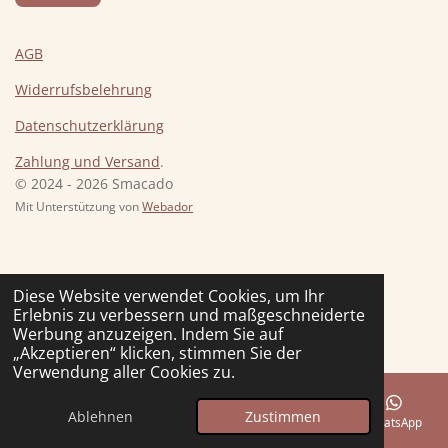
AGB
Widerrufsbelehrung
Datenschutzerklärung
Zahlung und Versand
.
© 2024 - 2026 Smacado
Mit Unterstützung von
Webador
Diese Website verwendet Cookies, um Ihr
Erlebnis zu verbessern und maßgeschneiderte
Werbung anzuzeigen. Indem Sie auf
„Akzeptieren“ klicken, stimmen Sie der
Verwendung aller Cookies zu.
Ablehnen
Zustimmen
E-Mail
Telefon
Karte
Instagram
WhatsApp