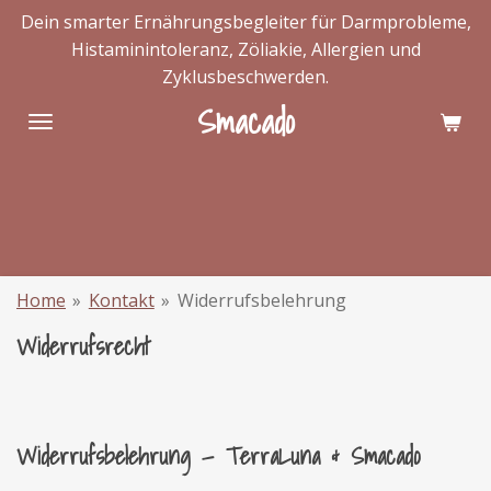
Dein smarter Ernährungsbegleiter für Darmprobleme,
Zum
Histaminintoleranz, Zöliakie, Allergien und
Hauptinhalt
Zyklusbeschwerden.
springen
Smacado
Home
»
Kontakt
»
Widerrufsbelehrung
Widerrufsrecht
Widerrufsbelehrung — TerraLuna & Smacado