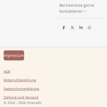
Bei Interesse gerne
kontaktieren ✨
T
T
T
T
e
e
e
e
i
i
i
i
l
l
l
l
e
e
e
e
n
n
n
n
Impressum
AGB
Widerrufsbelehrung
Datenschutzerklärung
Zahlung und Versand
.
© 2024 - 2026 Smacado