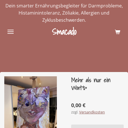
Dein smarter Ernährungsbegleiter für Darmprobleme,
Zum
Histaminintoleranz, Zöliakie, Allergien und
Hauptinhalt
Zyklusbeschwerden.
springen
Smacado
Mehr als nur ein
Wort✨
0,00 €
zzgl.
Versandkosten