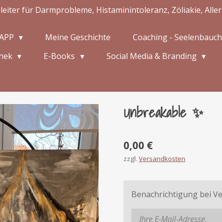
iter für Darmprobleme, Histaminintoleranz, Zöliakie, All
 APP
Meine Geschichte
Coaching - Seelenbauc
thek
E-Books
Social Media & Branding
Unbreakable ✨
0,00 €
zzgl.
Versandkosten
Benachrichtigung bei Ve