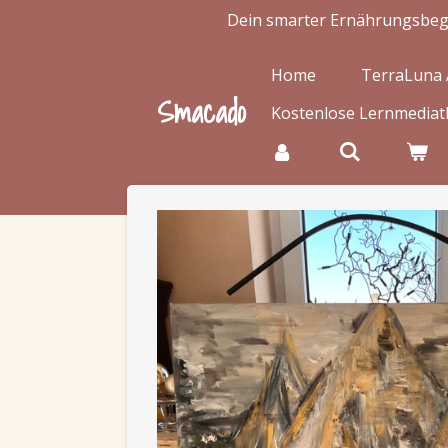
Dein smarter Ernährungsbegle
Zum
Hauptinhalt
springen
Home
TerraLuna
Smacado
Kostenlose Lernmedia