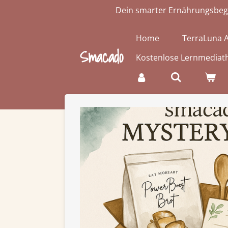
Dein smarter Ernährungsbegle
Zum
Hauptinhalt
springen
Home
TerraLuna 
Smacado
Kostenlose Lernmediat