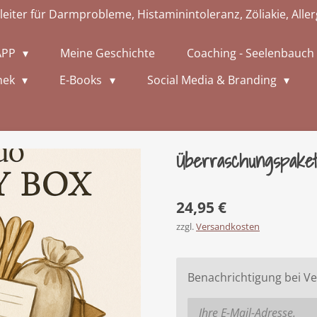
iter für Darmprobleme, Histaminintoleranz, Zöliakie, All
APP
Meine Geschichte
Coaching - Seelenbauc
hek
E-Books
Social Media & Branding
Überraschungspake
24,95 €
zzgl.
Versandkosten
Benachrichtigung bei Ve