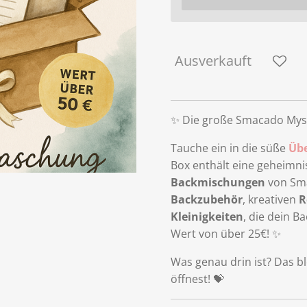
Ausverkauft
✨ Die große Smacado Myst
Tauche ein in die süße
Üb
Box enthält eine geheimni
Backmischungen
von Sma
Backzubehör
, kreativen
R
Kleinigkeiten
, die dein B
Wert von über 25€! ✨
Was genau drin ist? Das bl
öffnest! 💝