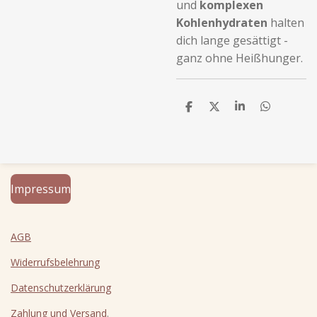
und
komplexen
Kohlenhydraten
halten
dich lange gesättigt -
ganz ohne Heißhunger.
T
T
T
T
e
e
e
e
i
i
i
i
l
l
l
l
e
e
e
e
n
n
n
n
Impressum
AGB
Widerrufsbelehrung
Datenschutzerklärung
Zahlung und Versand
.