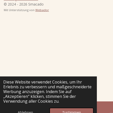
© 2024 - 2026 Smacado
Mit Unterstützung von
Webador
Diese Website verwendet Cookies, um Ihr
Erlebnis zu verbessern und maßgeschneiderte
Werbung anzuzeigen. Indem Sie auf
„Akzeptieren“ klicken, stimmen Sie der
Verwendung aller Cookies zu.
Ablehnen
Zustimmen