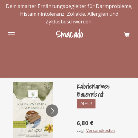
Dein smarter Ernährungsbegleiter für Darmprobleme,
Zum
Histaminintoleranz, Zöliakie, Allergien und
Hauptinhalt
Zyklusbeschwerden.
springen
Smacado
Kalorienarmes
Bauernbrot
NEU!
6,80 €
zzgl.
Versandkosten