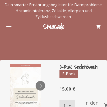
Dein smarter Ernährungsbegleiter für Darmprobleme,
Zum
Histaminintoleranz, Zöliakie, Allergien und
Hauptinhalt
Zyklusbeschwerden.
springen
Smacado
E-Book Seelenbauch
E-Book
15,00 €
In den