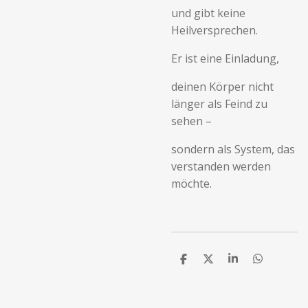
und gibt keine
Heilversprechen.
Er ist eine Einladung,
deinen Körper nicht
länger als Feind zu
sehen –
sondern als System, das
verstanden werden
möchte.
T
T
T
T
e
e
e
e
i
i
i
i
l
l
l
l
e
e
e
e