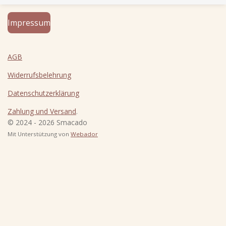
n
n
n
n
Impressum
AGB
Widerrufsbelehrung
Datenschutzerklärung
Zahlung und Versand
.
© 2024 - 2026 Smacado
Mit Unterstützung von
Webador