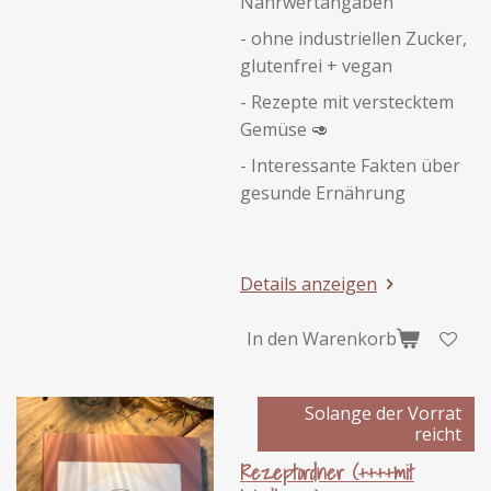
Nährwertangaben
- ohne industriellen Zucker,
glutenfrei + vegan
- Rezepte mit verstecktem
Gemüse 🥑
- Interessante Fakten über
gesunde Ernährung
Details anzeigen
In den Warenkorb
Solange der Vorrat
reicht
Rezeptordner (++++mit