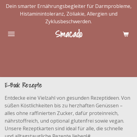
Dein smarter Ernährungsbegleiter für Darmprobleme,
Zum
Histaminintoleranz, Zöliakie, Allergien und
Hauptinhalt
Zyklusbeschwerden.
springen
Smacado
E-Book Rezepte
Entdecke eine Vielzahl von gesunden Rezeptideen. Von
süßen Köstlichkeiten bis zu herzhaften Genüssen –
alles ohne raffinierten Zucker, dafür proteinreich,
nährstoffreich, und optional glutenfrei sowie vegan.
Unsere Rezeptkarten sind ideal für alle, die schnelle
und alltagstaugliche Rezepte lieben!#